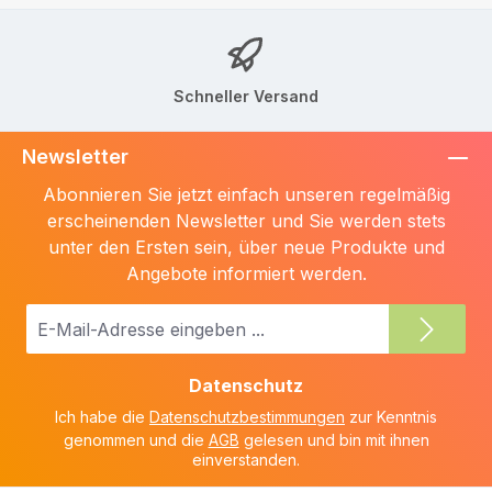
Schneller Versand
Newsletter
Abonnieren Sie jetzt einfach unseren regelmäßig
erscheinenden Newsletter und Sie werden stets
unter den Ersten sein, über neue Produkte und
Angebote informiert werden.
E-
Mail-
Adresse
Datenschutz
*
Ich habe die
Datenschutzbestimmungen
zur Kenntnis
genommen und die
AGB
gelesen und bin mit ihnen
einverstanden.