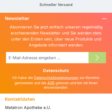
Schneller Versand
Newsletter
Abonnieren Sie jetzt einfach unseren regelmäßig
erscheinenden Newsletter und Sie werden stets
unter den Ersten sein, über neue Produkte und
Angebote informiert werden.
E-
Mail-
Adresse
Datenschutz
*
Ich habe die
Datenschutzbestimmungen
zur Kenntnis
genommen und die
AGB
gelesen und bin mit ihnen
einverstanden.
Kontaktdaten
Metatron Apotheke e.U.