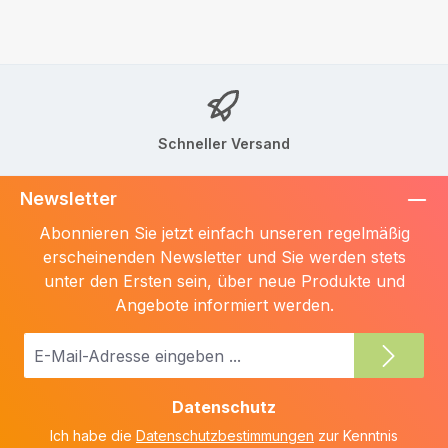
Schneller Versand
Newsletter
Abonnieren Sie jetzt einfach unseren regelmäßig
erscheinenden Newsletter und Sie werden stets
unter den Ersten sein, über neue Produkte und
Angebote informiert werden.
E-
Mail-
Adresse
Datenschutz
*
Ich habe die
Datenschutzbestimmungen
zur Kenntnis