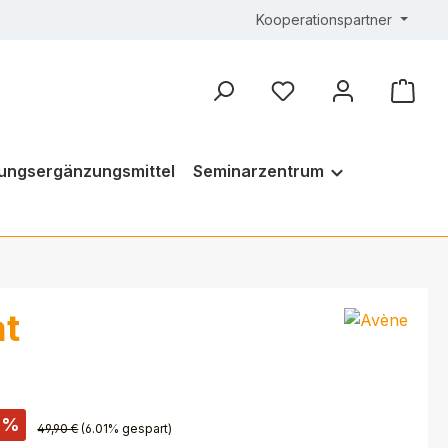
Kooperationspartner
ungsergänzungsmittel
Seminarzentrum
at
%
49,90 €
(6.01% gespart)