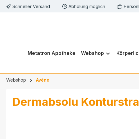
Schneller Versand
Abholung möglich
Persön
springen
Zur Hauptnavigation springen
Metatron Apotheke
Webshop
Körperli
Webshop
Avène
Dermabsolu Konturstr
Bildergalerie überspringen