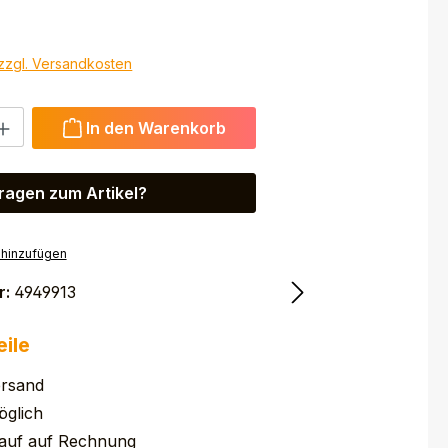
 zzgl. Versandkosten
 Gib den gewünschten Wert ein oder benutze die Schaltfl
In den Warenkorb
ragen zum Artikel?
 hinzufügen
r:
4949913
eile
ersand
glich
auf auf Rechnung