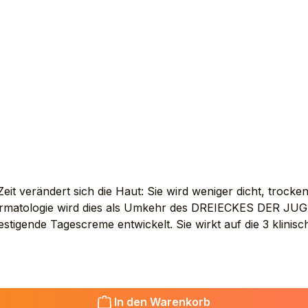
(HELIANTHUS ANNUUS SEED OIL). LAURYL GLUCOSIDE
 SORBITAN ISOSTEARATE. TERPINEOL. TOCOPHEROL. 
t verändert sich die Haut: Sie wird weniger dicht, trocken
 Dermatologie wird dies als Umkehr des DREIECKES DER JUG
stigende Tagescreme entwickelt. Sie wirkt auf die 3 klinisc
us Aktivstoffen auf der Basis von Bakuchiol, Pro-Ceramiden
st, zu VERDICHTEN, zu RESTRUKTURIEREN und INTENSIV Z
halt AVENE THERMAL SPRING WATER (AVENE AQUA). PEN
EHENIN PEG-20 ESTERS. BUTYROSPERMUM PARKII (SH
In den Warenkorb
. GLYCERYL LINOLEATE. BEHENYL ALCOHOL. BIS-PEG