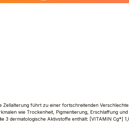
BA) SEED OIL (SIMMONDSIA CHINENSIS SEED OIL). S
IC/CAPRIC TRIGLYCERIDE. CAPRYLYL GLYCOL. CETEAR
E. DISODIUM EDTA. FRAGRANCE (PARFUM). GLYCERYL
JA (SOYBEAN) OIL (GLYCINE SOJA OIL). HELIANTHUS
NATED POLYISOBUTENE. HYDROXYETHYL ACRYLATE/S
HYLOLPROPANE COCONUT ETHER. PROPYLENE GLYCOL. 
RBITAN ISOSTEARATE. TERPINEOL. TITANIUM DIOXIDE
RACT. WATER (AQUA)
e Zellalterung führt zu einer fortschreitenden Verschlech
erkmalen wie Trockenheit, Pigmentierung, Erschlaffung und
die 3 dermatologische Aktivstoffe enthält: [VITAMIN Cg*] 1,
egeneriert die Haut langfristig und reduziert das Auftret