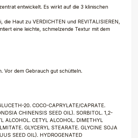
trat entwickelt. Es wirkt auf die 3 klinischen
 bei, die Haut zu VERDICHTEN und REVITALISIEREN,
rt eine leichte, schmelzende Textur mit dem
en. Vor dem Gebrauch gut schütteln.
 GLUCETH-20. COCO-CAPRYLATE/CAPRATE.
SIA CHINENSIS SEED OIL). SORBITOL. 1,2-
YL ALCOHOL. CETYL ALCOHOL. DIMETHYL
LMITATE. GLYCERYL STEARATE. GLYCINE SOJA
NUUS SEED OIL). HYDROGENATED