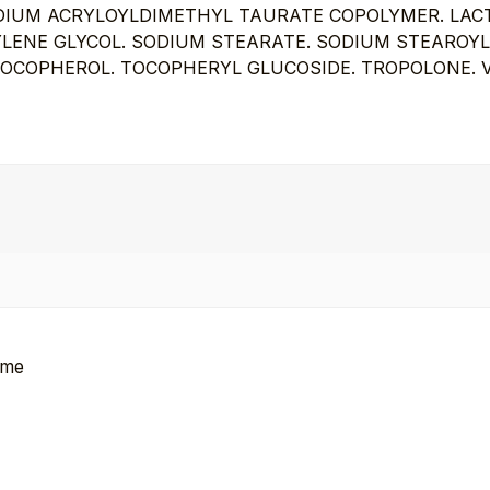
M ACRYLOYLDIMETHYL TAURATE COPOLYMER. LACTIC A
ENE GLYCOL. SODIUM STEARATE. SODIUM STEAROYL 
). TOCOPHEROL. TOCOPHERYL GLUCOSIDE. TROPOLONE.