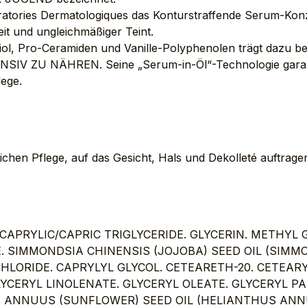
atories Dermatologiques das Konturstraffende Serum-Konzen
it und ungleichmäßiger Teint.
hiol, Pro-Ceramiden und Vanille-Polyphenolen trägt dazu
V ZU NÄHREN. Seine „Serum-in-Öl“-Technologie garantie
lege.
ichen Pflege, auf das Gesicht, Hals und Dekolleté auftrag
CAPRYLIC/CAPRIC TRIGLYCERIDE. GLYCERIN. METHYL
 SIMMONDSIA CHINENSIS (JOJOBA) SEED OIL (SIMMOND
HLORIDE. CAPRYLYL GLYCOL. CETEARETH-20. CETEAR
CERYL LINOLENATE. GLYCERYL OLEATE. GLYCERYL PA
HUS ANNUUS (SUNFLOWER) SEED OIL (HELIANTHUS AN