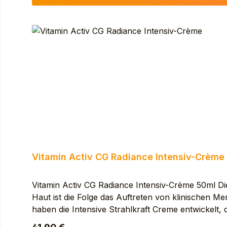
METHACRYLATE. SIMMONDSIA CHINENSIS (JOJO
CARYOPHYLLENE. CALCIUM CHLORIDE. CAPRYL
CROSSPOLYMER. DIMETHYL PHENETHYL ACETAT
PALMITATE. GLYCERYL STEARATE. GLYCINE SO
(HELIANTHUS ANNUUS SEED OIL). HYDROGE
COPOLYMER. LINALOOL. MICA. PEG-7 TRIMET
STEARATE. SODIUM STEAROYL GLUTAMATE. SO
GLUCOSIDE. VANILLA TAHITENSIS FRUIT EXT
Vitamin Activ CG Radiance Intensiv-Crème
Vitamin Activ CG Radiance Intensiv-Crème 50ml Di
Haut ist die Folge das Auftreten von klinischen M
haben die Intensive Strahlkraft Creme entwickelt, 
20 % Vitamin C entspricht**. [NIACINAMID] 6 %: r
Regulärer Preis: