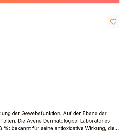
ORBITOL. BAKUCHIOL. BENZOIC ACID. BETA-
ETH-20. CETEARYL ALCOHOL. DIMETHICONE
 LINOLENATE. GLYCERYL OLEATE. GLYCERYL
 ANNUUS (SUNFLOWER) SEED OIL
ODIUM ACRYLOYLDIMETHYL TAURATE
SILICA. SODIUM HYDROXIDE. SODIUM
 (CI 77891). TOCOPHEROL. TOCOPHERYL
terung der Gewebefunktion. Auf der Ebene der
 Falten. Die Avène Dermatological Laboratories
8 %: bekannt für seine antioxidative Wirkung, die
en von Pickeln. [HYALURONSÄURE]: rein,