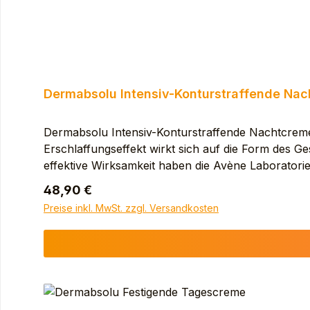
Dermabsolu Intensiv-Konturstraffende Na
Dermabsolu Intensiv-Konturstraffende Nachtcreme 4
Erschlaffungseffekt wirkt sich auf die Form des 
effektive Wirksamkeit haben die Avène Laboratorie
Zeichen der Hautalterung: Strukturverlust, Trocke
Regulärer Preis:
48,90 €
Niacinamid hilft, die Haut zu VERDICHTEN und
Preise inkl. MwSt. zzgl. Versandkosten
Anwendung Einmal täglich. Abends auf das Gesich
1- bis 3-Mal pro Woche großzügig auftragen, 10
WATER (AVENE AQUA). GLYCERIN. PENTYLEN
TAURATE COPOLYMER. NIACINAMIDE. ZEA MAY
BETA-CARYOPHYLLENE. CAPRYLIC/CAPRIC TRI
GLYCERYL LINOLENATE. GLYCERYL OLEATE. GLY