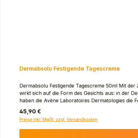
HELIANTHUS ANNUUS (SUNFLOWER) SEED OIL 
DIPOLYHYDROXYSTEARATE. POLYSORBATE 60.
Dermabsolu Festigende Tagescreme
Dermabsolu Festigende Tagescreme 50ml Mit der Zei
wirkt sich auf die Form des Gesichts aus: in der
haben die Avène Laboratoires Dermatologies die Fe
Trockenheit und ungleichmäßiger Teint. Ihr TRIO a
Regulärer Preis:
45,90 €
Haut, die auf der Suche nach Wohlbefinden i
Preise inkl. MwSt. zzgl. Versandkosten
Gesicht, Hals und Dekolleté auftragen. In
GLYCERIN. COCO-CAPRYLATE/CAPRATE. TRIB
BUTTER). METHYL GLUCETH-20. DIMETHICONE