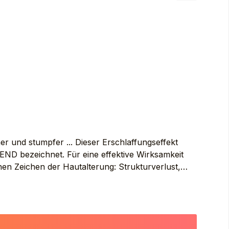
. LINALOOL. POLYGLYCERYL-2
TOCOPHERYL GLUCOSIDE. WATER (AQUA)
er und stumpfer ... Dieser Erschlaffungseffekt
END bezeichnet. Für eine effektive Wirksamkeit
hen Zeichen der Hautalterung: Strukturverlust,
 und Vanille-Polyphenolen hilft, empfindliche
U NÄHREN. Anwendung Täglich. Morgens auf
TAERYTHRITYL TETRACAPRYLATE/TETRACAPRATE.
EA) BUTTER (BUTYROSPERMUM PARKII
-12 DIMETHICONE BEESWAX. POLYMETHYL