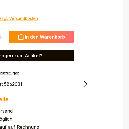
 zzgl. Versandkosten
 Gib den gewünschten Wert ein oder benutze die Schaltfl
In den Warenkorb
ragen zum Artikel?
 hinzufügen
r:
5862031
eile
ersand
glich
auf auf Rechnung