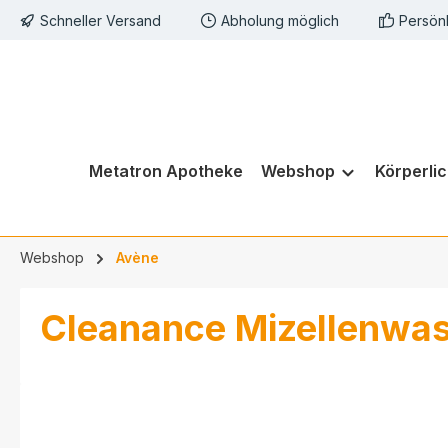
Schneller Versand
Abholung möglich
Persön
springen
Zur Hauptnavigation springen
Metatron Apotheke
Webshop
Körperli
Webshop
Avène
Cleanance Mizellenwa
Bildergalerie überspringen