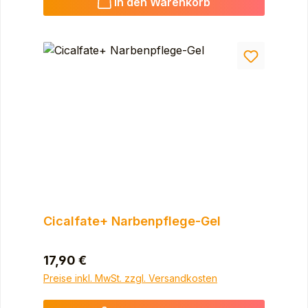
In den Warenkorb
Cicalfate+ Narbenpflege-Gel
Regulärer Preis:
17,90 €
Preise inkl. MwSt. zzgl. Versandkosten