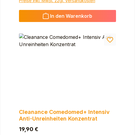
Preise inkl. MwSt. zzgl. Versandkosten
In den Warenkorb
Cleanance Comedomed+ Intensiv
Anti-Unreinheiten Konzentrat
Regulärer Preis:
19,90 €