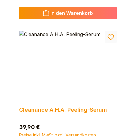
In den Warenkorb
Cleanance A.H.A. Peeling-Serum
Regulärer Preis:
39,90 €
Preise inkl. MwSt. zzgl. Versandkosten