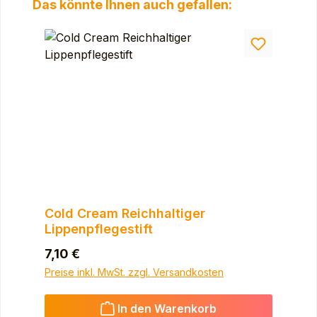
Produktgalerie überspringen
Das könnte Ihnen auch gefallen:
Cold Cream Reichhaltiger
Lippenpflegestift
Regulärer Preis:
7,10 €
Preise inkl. MwSt. zzgl. Versandkosten
In den Warenkorb