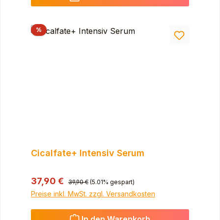
Rabatt
%
Cicalfate+ Intensiv Serum
Regulärer Preis:
Verkaufspreis:
37,90 €
39,90 €
(5.01% gespart)
Preise inkl. MwSt. zzgl. Versandkosten
In den Warenkorb