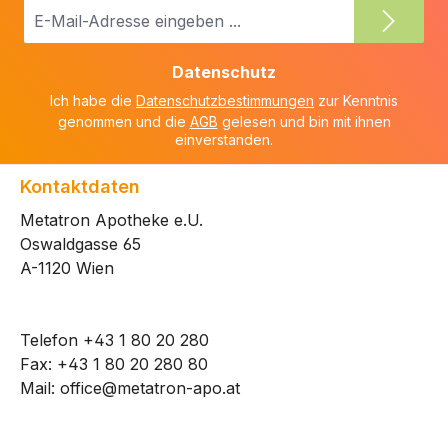
E-
Mail-
Adresse
Datenschutz
*
Ich habe die
Datenschutzbestimmungen
zur Kenntnis
genommen und die
AGB
gelesen und bin mit ihnen
einverstanden.
Kontaktdaten
Metatron Apotheke e.U.
Oswaldgasse 65
A-1120 Wien
Telefon
+43 1 80 20 280
Fax: +43 1 80 20 280 80
Mail:
office@metatron-apo.at