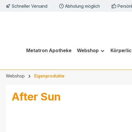
Schneller Versand
Abholung möglich
Persön
springen
Zur Hauptnavigation springen
Metatron Apotheke
Webshop
Körperli
Webshop
Eigenprodukte
After Sun
Bildergalerie überspringen