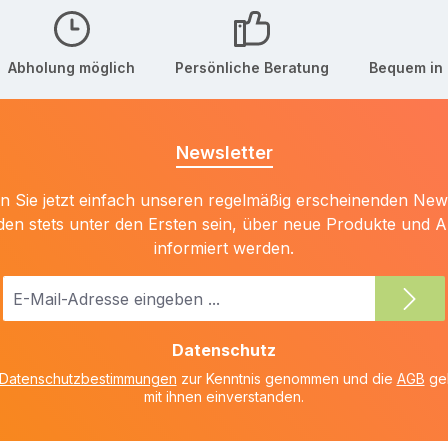
Abholung möglich
Persönliche Beratung
Bequem in 
Newsletter
 Sie jetzt einfach unseren regelmäßig erscheinenden New
den stets unter den Ersten sein, über neue Produkte und 
informiert werden.
E-
Mail-
Adresse
Datenschutz
*
Datenschutzbestimmungen
zur Kenntnis genommen und die
AGB
gel
mit ihnen einverstanden.