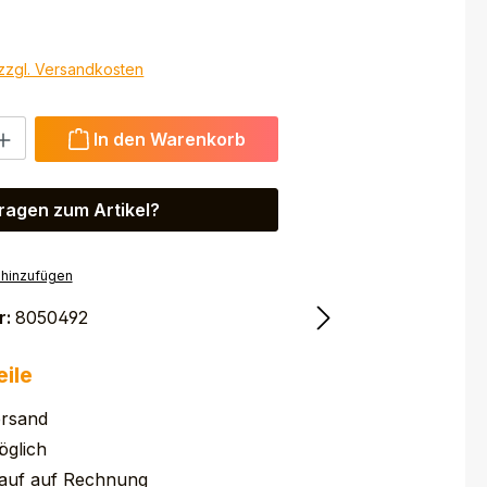
 zzgl. Versandkosten
 Gib den gewünschten Wert ein oder benutze die Schaltfl
In den Warenkorb
ragen zum Artikel?
 hinzufügen
r:
8050492
eile
ersand
glich
auf auf Rechnung