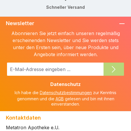
Schneller Versand
Newsletter
Abonnieren Sie jetzt einfach unseren regelmäßig
erscheinenden Newsletter und Sie werden stets
unter den Ersten sein, über neue Produkte und
Angebote informiert werden.
E-
Mail-
Adresse
Datenschutz
*
Ich habe die
Datenschutzbestimmungen
zur Kenntnis
genommen und die
AGB
gelesen und bin mit ihnen
einverstanden.
Kontaktdaten
Metatron Apotheke e.U.