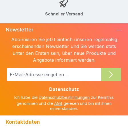
Schneller Versand
Newsletter
Abonnieren Sie jetzt einfach unseren regelmäßig
erscheinenden Newsletter und Sie werden stets
unter den Ersten sein, über neue Produkte und
Angebote informiert werden.
E-
Mail-
Adresse
Datenschutz
*
Ich habe die
Datenschutzbestimmungen
zur Kenntnis
genommen und die
AGB
gelesen und bin mit ihnen
einverstanden.
Kontaktdaten