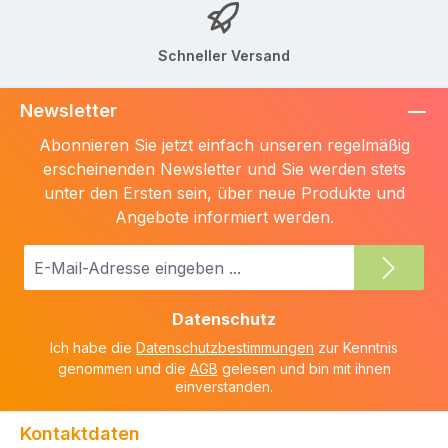
Schneller Versand
Newsletter
Abonnieren Sie jetzt einfach unseren regelmäßig
erscheinenden Newsletter und Sie werden stets
unter den Ersten sein, über neue Produkte und
Angebote informiert werden.
E-
Mail-
Adresse
Datenschutz
*
Ich habe die
Datenschutzbestimmungen
zur Kenntnis
genommen und die
AGB
gelesen und bin mit ihnen
einverstanden.
Kontaktdaten