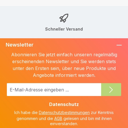
Schneller Versand
Newsletter
Abonnieren Sie jetzt einfach unseren regelmäßig
erscheinenden Newsletter und Sie werden stets
unter den Ersten sein, über neue Produkte und
Angebote informiert werden.
E-
Mail-
Adresse
Datenschutz
*
Ich habe die
Datenschutzbestimmungen
zur Kenntnis
genommen und die
AGB
gelesen und bin mit ihnen
einverstanden.