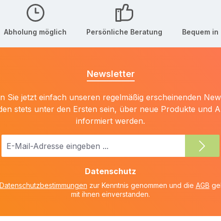
Abholung möglich
Persönliche Beratung
Bequem in 
Newsletter
 Sie jetzt einfach unseren regelmäßig erscheinenden New
den stets unter den Ersten sein, über neue Produkte und 
informiert werden.
E-
Mail-
Adresse
Datenschutz
*
Datenschutzbestimmungen
zur Kenntnis genommen und die
AGB
gel
mit ihnen einverstanden.