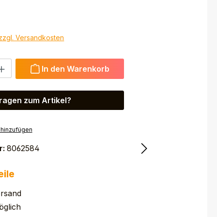
 zzgl. Versandkosten
 Gib den gewünschten Wert ein oder benutze die Schaltfl
In den Warenkorb
ragen zum Artikel?
 hinzufügen
r:
8062584
eile
ersand
glich