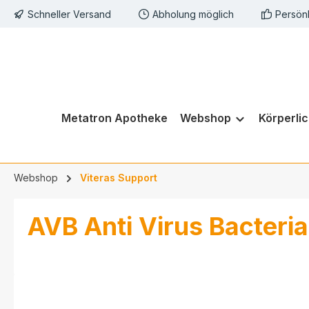
Schneller Versand
Abholung möglich
Persön
springen
Zur Hauptnavigation springen
Metatron Apotheke
Webshop
Körperli
Webshop
Viteras Support
AVB Anti Virus Bacteria
Bildergalerie überspringen