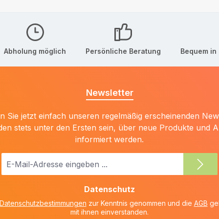
Abholung möglich
Persönliche Beratung
Bequem in 
Newsletter
 Sie jetzt einfach unseren regelmäßig erscheinenden New
den stets unter den Ersten sein, über neue Produkte und 
informiert werden.
E-
Mail-
Adresse
Datenschutz
*
Datenschutzbestimmungen
zur Kenntnis genommen und die
AGB
gel
mit ihnen einverstanden.