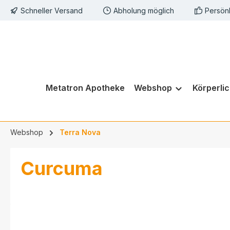
Schneller Versand
Abholung möglich
Persön
springen
Zur Hauptnavigation springen
Metatron Apotheke
Webshop
Körperli
Webshop
Terra Nova
Curcuma
Bildergalerie überspringen