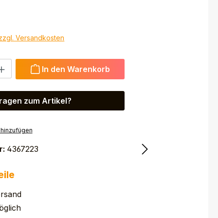
 zzgl. Versandkosten
 Gib den gewünschten Wert ein oder benutze die Schaltfl
In den Warenkorb
ragen zum Artikel?
 hinzufügen
r:
4367223
eile
ersand
glich