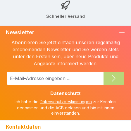
Schneller Versand
Newsletter
Abonnieren Sie jetzt einfach unseren regelmäßig
erscheinenden Newsletter und Sie werden stets
unter den Ersten sein, über neue Produkte und
Angebote informiert werden.
E-
Mail-
Adresse
Datenschutz
*
Ich habe die
Datenschutzbestimmungen
zur Kenntnis
genommen und die
AGB
gelesen und bin mit ihnen
einverstanden.
Kontaktdaten