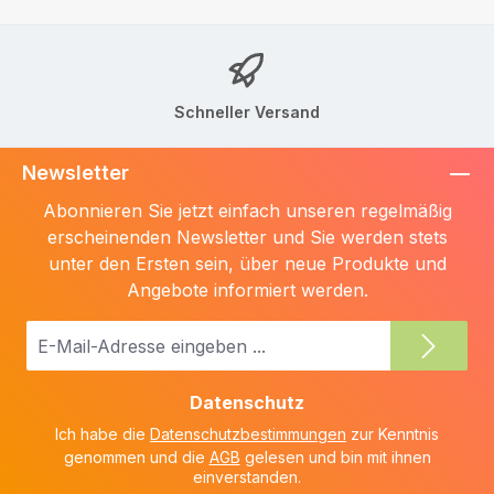
Schneller Versand
Newsletter
Abonnieren Sie jetzt einfach unseren regelmäßig
erscheinenden Newsletter und Sie werden stets
unter den Ersten sein, über neue Produkte und
Angebote informiert werden.
E-
Mail-
Adresse
Datenschutz
*
Ich habe die
Datenschutzbestimmungen
zur Kenntnis
genommen und die
AGB
gelesen und bin mit ihnen
einverstanden.