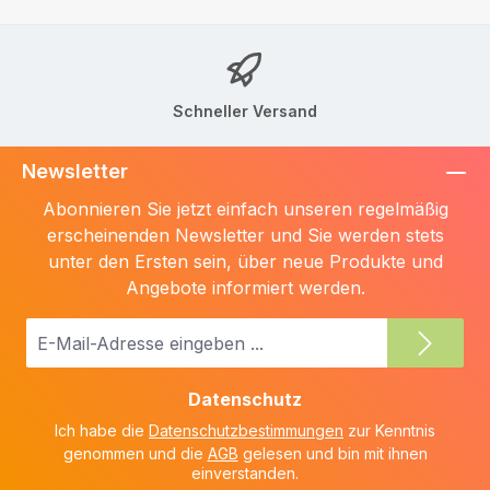
Schneller Versand
Newsletter
Abonnieren Sie jetzt einfach unseren regelmäßig
erscheinenden Newsletter und Sie werden stets
unter den Ersten sein, über neue Produkte und
Angebote informiert werden.
E-
Mail-
Adresse
Datenschutz
*
Ich habe die
Datenschutzbestimmungen
zur Kenntnis
genommen und die
AGB
gelesen und bin mit ihnen
einverstanden.