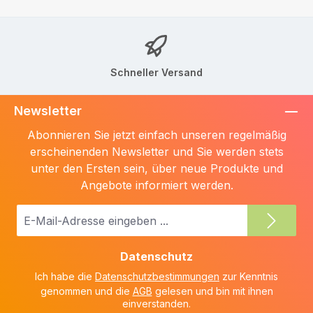
Schneller Versand
Newsletter
Abonnieren Sie jetzt einfach unseren regelmäßig
erscheinenden Newsletter und Sie werden stets
unter den Ersten sein, über neue Produkte und
Angebote informiert werden.
E-
Mail-
Adresse
Datenschutz
*
Ich habe die
Datenschutzbestimmungen
zur Kenntnis
genommen und die
AGB
gelesen und bin mit ihnen
einverstanden.