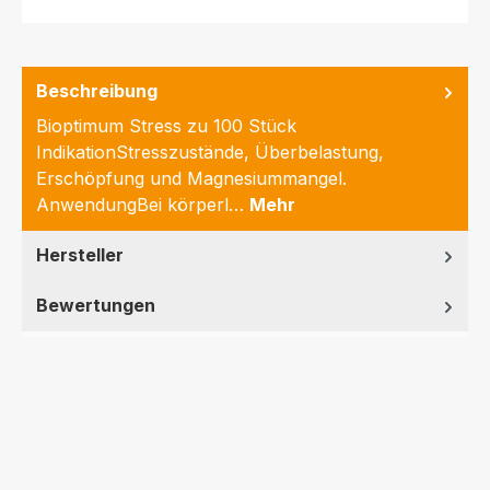
Beschreibung
Bioptimum Stress zu 100 Stück
IndikationStresszustände, Überbelastung,
Erschöpfung und Magnesiummangel.
AnwendungBei körperl…
Mehr
Hersteller
Bewertungen