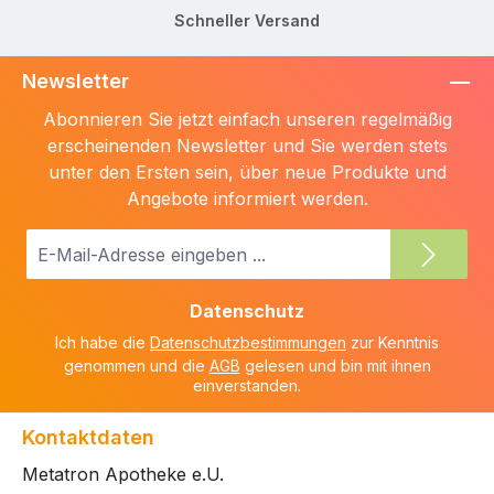
Schneller Versand
Newsletter
Abonnieren Sie jetzt einfach unseren regelmäßig
erscheinenden Newsletter und Sie werden stets
unter den Ersten sein, über neue Produkte und
Angebote informiert werden.
E-
Mail-
Adresse
Datenschutz
*
Ich habe die
Datenschutzbestimmungen
zur Kenntnis
genommen und die
AGB
gelesen und bin mit ihnen
einverstanden.
Kontaktdaten
Metatron Apotheke e.U.